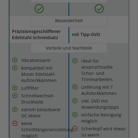
Besonderheit
Präzisionsgeschliffener
mit Tipp-DVD
Edelstahl-Schneidsatz
Vorteile und Nachteile
Vibrationsarm
ideal für
anspruchsvolle
kompatibel mit
Schur- und
Moser Edelstahl-
Trimmarbeiten.
Aufsteckkämmen
Lieferung mit 7
Luftfilter
Aufsteckkämmen
Schnellwechsel-
inkl. DVD mit
Drucktaste
Anwendungstipps
extrem belastbarer
einfache Reinigung
DC-Motor
möglich
keine
Scherkopf wird etwas
Schnittlängeneinstellung
zu warm
möglich