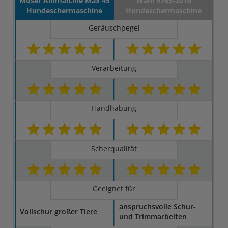
Moser AnimalLine Max 45
Wahl 9765-2016
Hundeschermaschine
Hundeschermaschine
Geräuschpegel
Verarbeitung
Handhabung
Scherqualität
Geeignet für
anspruchsvolle Schur-
Vollschur großer Tiere
und Trimmarbeiten