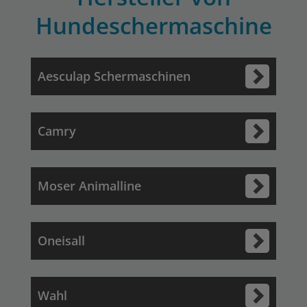
Hundeschermaschine
Aesculap Schermaschinen
Camry
Moser Animalline
Oneisall
Wahl