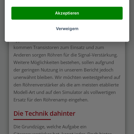
Nicht nur die Bauweise ist ein Unterscheidungs-
Akzeptieren
Kriterium für Gitarrenverstärker. Die Verwendung
von Bauteilen, mit denen das Signal verstärkt wird,
Verweigern
ist ebenfalls ein Merkmal, wonach diese „starken“
Typen unterschieden werden können. Zum Einen
kommen Transistoren zum Einsatz und zum
Anderen sorgen Röhren für die Signal-Verstärkung.
Weitere Möglichkeiten bestehen, sollen aufgrund
der geringen Nutzung in unserem Bericht jedoch
unerwähnt bleiben. Wir möchten weitestgehend auf
den Röhrenverstärker als die am meisten etablierte
Modell-Art und auf den Simulator als vollwertigen
Ersatz für den Röhrenamp eingehen.
Die Technik dahinter
Die Grundzüge, welche Aufgabe ein