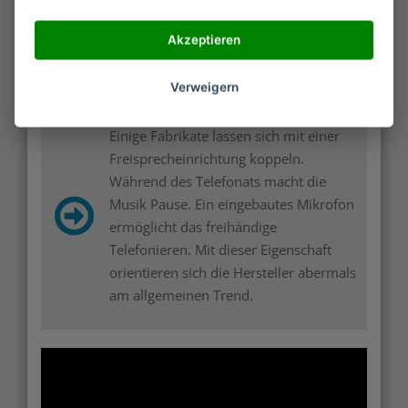
verteilen den Klang im Raum. Mit
diesen Eigenschaften stehen sie
Akzeptieren
anderen Produkten in nichts nach.
Verweigern
Einige Fabrikate lassen sich mit einer
Freisprecheinrichtung koppeln.
Während des Telefonats macht die
Musik Pause. Ein eingebautes Mikrofon
ermöglicht das freihändige
Telefonieren. Mit dieser Eigenschaft
orientieren sich die Hersteller abermals
am allgemeinen Trend.