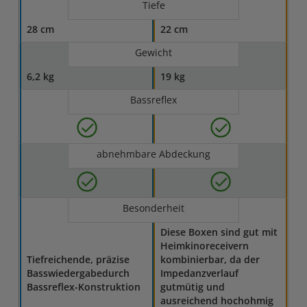
Tiefe
28 cm
22 cm
Gewicht
6,2 kg
19 kg
Bassreflex
abnehmbare Abdeckung
Besonderheit
Diese Boxen sind gut mit
Heimkinoreceivern
Tiefreichende, präzise
kombinierbar, da der
Basswiedergabedurch
Impedanzverlauf
Bassreflex-Konstruktion
gutmütig und
ausreichend hochohmig