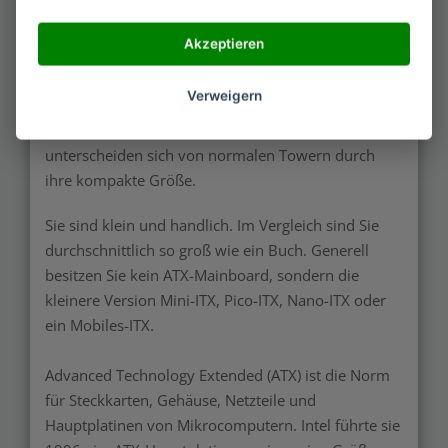
und Mini-Rechner.
Akzeptieren
Der Begriff Mini-PC steht für Modelle mit Small
Form Factor (SFF). Im Handel begegnen Ihnen
Verweigern
synonym die Namen Nano-PC, Fanless-PC, Micro-
PC oder Embedded-PC. Die Mini-PCs im Test
unterscheiden sich von normalen Towern durch
ihre kompakte Größe.
Sie sind klein und handlich. Im Vergleich sind Sie
durchschnittlich so groß wie ein Buch. Generell
besitzen Sie kein ATX-Mainboard, sondern die
kleinere Version Mini-ITX, Pico-ITX, Nano-ITX oder
ein Mobiles-ITX.
Advanced Technology Extended (ATX) ist die Norm
für Steckkarten, Gehäuse, Netzteile und
Hauptplatinen von Mikrocomputern. Intel führte sie