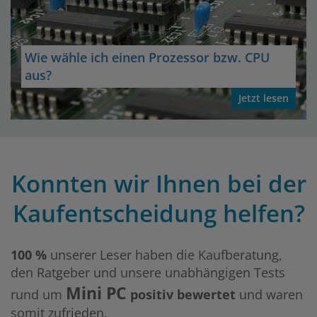
Wie wähle ich einen Prozessor bzw. CPU
aus?
Jetzt lesen
Konnten wir Ihnen bei der
Kaufentscheidung helfen?
100 %
unserer Leser haben die Kaufberatung,
den Ratgeber und unsere unabhängigen Tests
Mini PC
rund um
positiv bewertet
und waren
somit zufrieden.