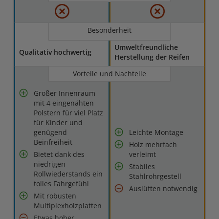
Besonderheit
Umweltfreundliche
Qualitativ hochwertig
Herstellung der Reifen
Vorteile und Nachteile
Großer Innenraum
mit 4 eingenähten
Polstern für viel Platz
für Kinder und
genügend
Leichte Montage
Beinfreiheit
Holz mehrfach
Bietet dank des
verleimt
niedrigen
Stabiles
Rollwiederstands ein
Stahlrohrgestell
tolles Fahrgefühl
Aus­lüf­ten not­wen­dig
Mit robusten
Multiplexholzplatten
Etwas hoher