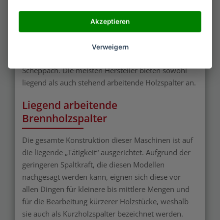
abgeschnitten hat oder der „LS2-7T52“ von Eberth,
der im Preis-Leistungsvergleich am besten
Akzeptieren
überzeugen konnte sowie der „Güde 94698
W370/4T Spalty“. In die Gruppe „Senkrechtspalter“
Verweigern
gehört unter anderem der „HL 1200“ von
Scheppach. Die meisten Hersteller bieten sowohl
liegend als auch stehend arbeitende Holzspalter an.
Liegend arbeitende
Brennholzspalter
Die gesamte Konstruktion dieser Maschinen ist auf
die liegende „Tätigkeit“ ausgerichtet. Aufgrund der
geringeren Spaltkraft, die diesen Modellen
nachgesagt werden kann, eignen sich diese vor
allen Dingen für kleinere bis mittlere Mengen und
für die Bearbeitung kürzerer Holzstücke, weshalb
sie auch als Kurzholzspalter bezeichnet werden.