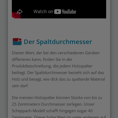
Der Spaltdurchmesser
Diesen Wert, der bei den verschiedenen Geräten
differieren kann, finden Sie in der
Produktbeschreibung, die jedem Holzspalter
beiliegt. Der Spaltdurchmesser bezieht sich auf das
Holz und besagt, wie dick das zu spaltende Material
sein darf.
Die meisten Holzspalter können Stücke von bis zu
25 Zentimetern Durchmesser zerlegen. Unser
Scheppach-Modell schafft hingegen sogar 40
Zentimeter. Dieser hohe Wert ist unter anderem auf