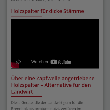
Holzspalter für dicke Stämme
Über eine Zapfwelle angetriebene
Holzspalter – Alternative für den
Landwirt
Diese Geräte, die der Landwirt gern für die
Brennholzbevorratung nutzt, verfügen im