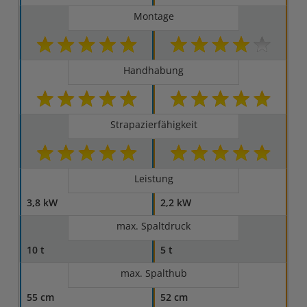
Montage
Handhabung
Strapazierfähigkeit
Leistung
3,8 kW
2,2 kW
max. Spaltdruck
10 t
5 t
max. Spalthub
55 cm
52 cm