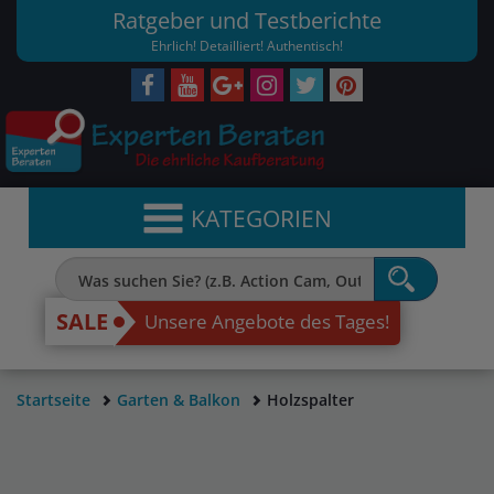
Ratgeber und Testberichte
Ehrlich! Detailliert! Authentisch!
KATEGORIEN
SALE
Unsere Angebote des Tages!
Startseite
Garten & Balkon
Holzspalter