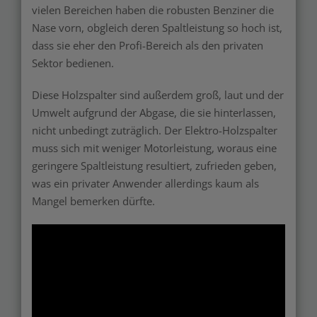
vielen Bereichen haben die robusten Benziner die
Nase vorn, obgleich deren Spaltleistung so hoch ist,
dass sie eher den Profi-Bereich als den privaten
Sektor bedienen.
Diese Holzspalter sind außerdem groß, laut und der
Umwelt aufgrund der Abgase, die sie hinterlassen,
nicht unbedingt zuträglich. Der Elektro-Holzspalter
muss sich mit weniger Motorleistung, woraus eine
geringere Spaltleistung resultiert, zufrieden geben,
was ein privater Anwender allerdings kaum als
Mangel bemerken dürfte.