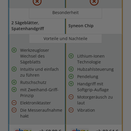
Besonderheit
2 Sägeblätter,
Syneon Chip
Spatenhandgriff
Vorteile und Nachteile
Werkzeugloser
Wechsel des
Lithium-Ionen
Sägeblatts
Technologie
Intuitiv und einfach
Hubzahlsteuerung
zu führen
Pendelung
Rutschschutz
Handgriff mit
mit Zweihand-Griff-
Softgrip-Auflage
Prinzip
Motorgeräusch zu
Elektroniktaster
laut
Die Messeraufnahme
Vibration
hakt