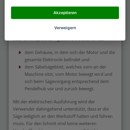
Akzeptieren
Der Aufbau einer Recipro
Verweigern
Prinzipiell sind alle Produkte – egal, ob mit Kabel
oder Stromspeicher – gleich. Sie bestehen aus
dem Gehäuse, in dem sich der Motor und die
gesamte Elektronik befindet und
dem Säbelsägeblatt, welches vorn an der
Maschine sitzt, vom Motor bewegt wird und
sich beim Sägevorgang entsprechend dem
Pendelhub vor und zurück bewegt.
Mit der elektrischen Ausführung wird der
Verwender dahingehend unterstützt, dass er die
Säge lediglich an den Werkstoff halten und führen
muss. Für den Schnitt sind keine weiteren