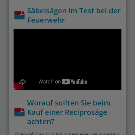
Säbelsägen im Test bei der
Feuerwehr
Worauf sollten Sie beim
Kauf einer Reciprosäge
achten?
Sägen gehören zum Equipment eines Heimwerkers