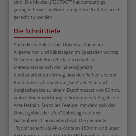
sind. Die Makita „JR3070CT“ hat demzufolge
genügen Power on Bord, um jedem Profi-Anspruch
gerecht zu werden.
Die Schnitttiefe
Auch dieser Fakt ist bei Universal-Sägen im
Allgemeinen und Säbelsägen im Speziellen wichtig.
Sie sehen auf einen Blick, durch welche
Materialstärke sich das Säbelsägeblatt
durchzuarbeiten vermag. Aus den Reihen unserer
Kandidaten schneidet die „Keo“ z.B. Äste und
dergleichen bis zu einem Durchmesser von 80mm,
wobei eine Vorrichtung in Form eines A-Bügels die
Äste festhält. Ein tolles Feature, mit dem sich das
Einsatzgebiet der „Keo“-Säbelsäge auf den
Gartenbereich ausweiten lässt. Die genannte
„Ryobi“ schafft als Akku-Version 180mm und unser
AEG-Vertreter, die „US 1300 XE“ kämpft sich tapfer