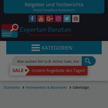
Ratgeber und Testberichte
Ehrlich! Detailliert! Authentisch!
KATEGORIEN
SALE
Unsere Angebote des Tages!
Startseite
Heimwerken & Baumarkt
Säbelsäge