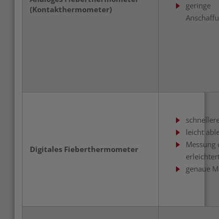
geringe
(Kontakthermometer)
Anschaff
schneller
leicht abl
Messung d
Digitales Fieberthermometer
erleichter
genaue M