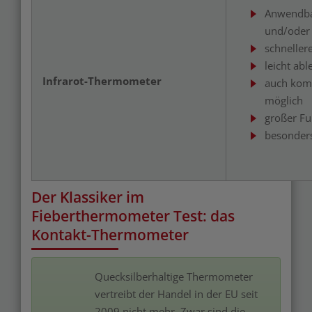
Anwendbar
und/oder
schneller
leicht abl
Infrarot-Thermometer
auch komp
möglich
großer F
besonders
Der Klassiker im
Fieberthermometer Test: das
Kontakt-Thermometer
Quecksilberhaltige Thermometer
vertreibt der Handel in der EU seit
2009 nicht mehr. Zwar sind die