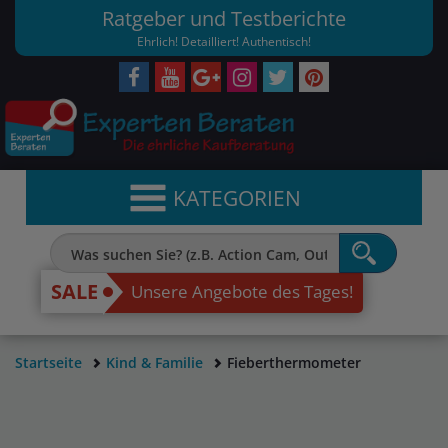
Ratgeber und Testberichte
Ehrlich! Detailliert! Authentisch!
KATEGORIEN
SALE
Unsere Angebote des Tages!
Startseite
Kind & Familie
Fieberthermometer