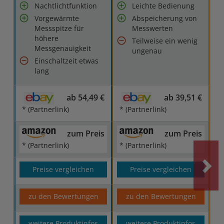
Nachtlichtfunktion
Leichte Bedienung
Vorgewärmte
Abspeicherung von
Messspitze für
Messwerten
höhere
Teilweise ein wenig
Messgenauigkeit
ungenau
Einschaltzeit etwas
lang
ab 54,49 €
ab 39,51 €
* (Partnerlink)
* (Partnerlink)
zum Preis
zum Preis
* (Partnerlink)
* (Partnerlink)
Preise vergleichen
Preise vergleichen
zu den Bewertungen
zu den Bewertungen
weitere Produktinfos
weitere Produktinfos