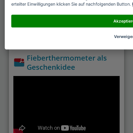
Übergang zum Temperatursensor, der sich im
erteilter Einwilligungen klicken Sie auf nachfolgenden Button.
Innern des Schnuller-Gummis befindet, liegt. Im
Fieberthermometer Test finden Sie diese Geräte
Akzeptier
weit hinten. Ein normales digitales Kontakt-
Thermometer ist dieser Variante vorzuziehen.
Verweige
Fieberthermometer als
Geschenkidee