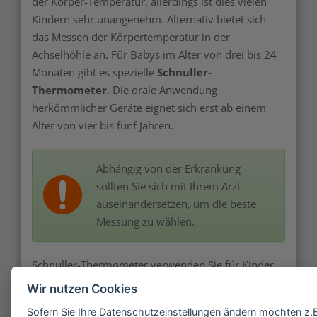
der Körper-Temperatur, allerdings ist dies vielen
Kindern sehr unangenehm. Alternativ bietet sich
das Messen der Körpertemperatur in der
Achselhöhle an. Für Babys im Alter von drei bis 24
Monaten gibt es spezielle
Schnuller-
Thermometer
. Die orale Anwendung
herkömmlicher Geräte eignet sich erst ab einem
Alter von vier bis fünf Jahren.
Abhängig von der Erkrankung
sollten Sie sich mit Ihrem Arzt
auseinandersetzen, um die beste
Messung zu wählen.
Schnuller-Thermometer verwenden Sie für Kinder
bis zwei Jahre. Sie benötigen lange, bis sie die
Wir nutzen Cookies
Endtemperatur anzeigen, was am schlechten
Sofern Sie Ihre Datenschutzeinstellungen ändern möchten z.B.