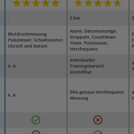
-
3 bar
3
Alarm, Datumsanzeige,
Blutdruckmessung,
Stoppuhr, Countdown
Pulsmesser, Schlafmonitor,
Timer, Pulsmesser,
Uhrzeit und Datum
Herzfrequenz
Individueller
I
k. A.
Trainingsbereich
T
einstellbar
EKG-genaue Herzfrequenz-
k. A.
Messung