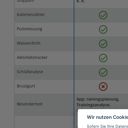
Stoppuhr
k. A.
Kalorienzähler
Pulsmessung
Wasserdicht
Aktivitätstracker
Schlafanalyse
Brustgurt
App: rainingsplanung,
Besonderheit
Trainingsanalyse,
Lebensmittel Datenbank
Wir nutzen Cooki
Sofern Sie Ihre Daten