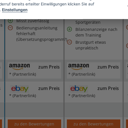
Bedienung
erruf bereits erteilter Einwilligungen klicken Sie auf
Lange Akkulaufzeit
.
Einstellungen
Verbindet sich auch
Sehr gut verarbeitet
mit Fitnessstudio-
Misst zuverlässig
Sportgeräten
us
Bedienungsanleitung
Bilanzenanzeige nach
fehlerhaft
dem Training
(Übersetzungsprogramm?)
Brustgurt etwas
unpraktisch
s
zum Preis
zum Preis
* (Partnerlink)
* (Partnerlink)
s
zum Preis
zum Preis
* (Partnerlink)
* (Partnerlink)
zu den Bewertungen
zu den Bewertungen