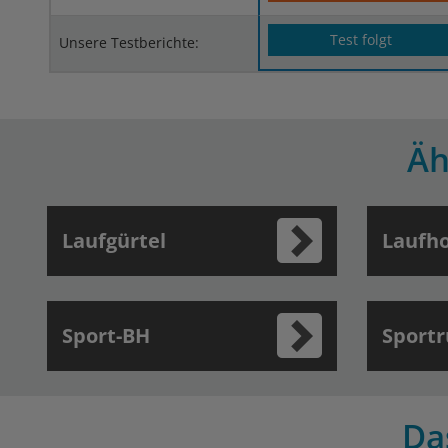
Test folgt
Unsere Testberichte:
Äh
Laufgürtel
Laufh
Sport-BH
Sportr
Da