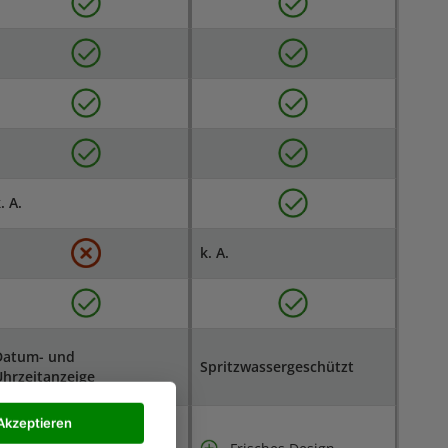
. A.
k. A.
Datum- und
Spritzwassergeschützt
hrzeitanzeige
Akzeptieren
Persönliche Werte