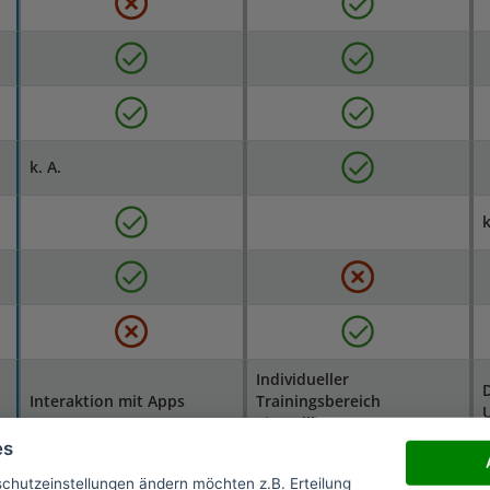
k. A.
k
Individueller
Interaktion mit Apps
Trainingsbereich
U
einstellbar
es
Sehr einfache
schutzeinstellungen ändern möchten z.B. Erteilung