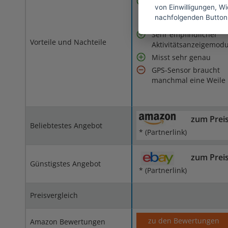
Verschiedene
von Einwilligungen, Wid
Sportarten-Modi
nachfolgenden Button
auswählbar
Sehr empfindlicher
Vorteile und Nachteile
Aktivitätsanzeigemod
Misst sehr genau
GPS-Sensor braucht
manchmal eine Weile
zum Prei
Beliebtestes Angebot
* (Partnerlink)
zum Prei
Günstigstes Angebot
* (Partnerlink)
Preisvergleich
zu den Bewertungen
Amazon Bewertungen