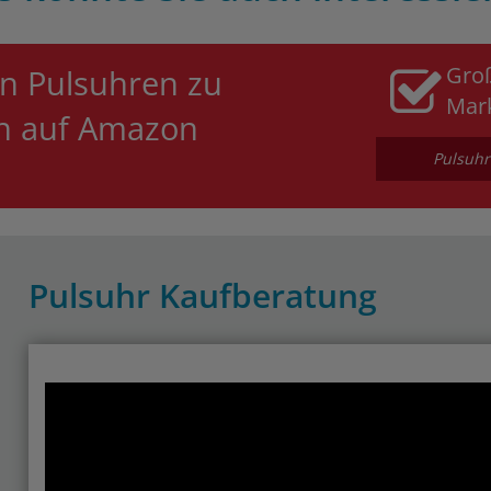
Gro
n Pulsuhren zu
Mar
en auf Amazon
Pulsuhr
Pulsuhr Kaufberatung