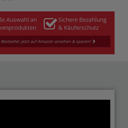
ße Auswahl an
Sichere Bezahlung
kenprodukten
& Käuferschutz
 Bestseller jetzt auf Amazon ansehen & sparen!