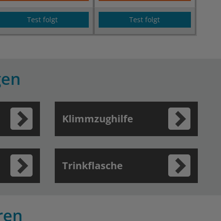
Test folgt
Test folgt
gen
Klimmzughilfe
Trinkflasche
ren