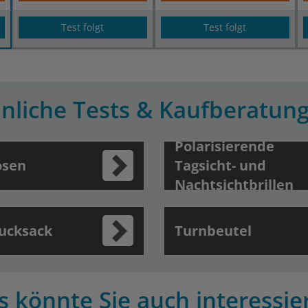
Test folgt
Test folgt
nliche Tests & Kaufberatun
Polarisierende
osen
Tagsicht- und
Nachtsichtbrillen
ucksack
Turnbeutel
s könnte Sie auch interessie