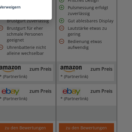
einstellbar
Frisches Design
Einfache Bedienung
Pulsmessung erfolgt
Verweigern
zuverlässig
Verbindung zum
Brustgurt zuverlässig
Gut ablesbares Display
Brustgurt für eher
Lautstärke etwas zu
schmale Personen
gering
geeignet
Bedienung etwas
Uhrenbatterie nicht
aufwendig
alleine wechselbar
zum Preis
zum Preis
* (Partnerlink)
* (Partnerlink)
zum Preis
zum Preis
* (Partnerlink)
* (Partnerlink)
zu den Bewertungen
zu den Bewertungen