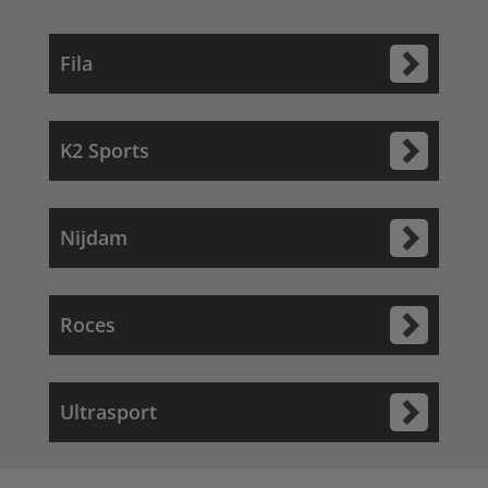
Fila
K2 Sports
Nijdam
Roces
Ultrasport