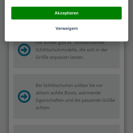
werden, damit der optimalen
Akzeptieren
Fahrkomfort gewährleistet sein kann.
Verweigern
Für Kinder gibt es "mitwachsende"
Schlittschuhmodelle, die sich in der
Größe anpassen lassen.
Bei Schlittschuhen sollten Sie vor
akkem aufdie Boots, wärmende
Eigenschaften und die passende Größe
achten.