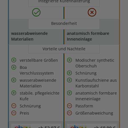
integrierte Kufenhalterung
Besonderheit
wasserabweisende
anatomisch formbare
Materialien
Inneneinlage
Vorteile und Nachteile
verstellbare Größen
Modischer synthetic
Oberschuh
Boa
Verschlusssystem
Schnürung
wasserabweisende
Kunstlaufschiene aus
Materialien
Karbonstahl
stabile, pflegeleichte
anatomisch formbare
Kufe
Inneneinlage
Schnürung
Passform
Preis
Größenabweichung