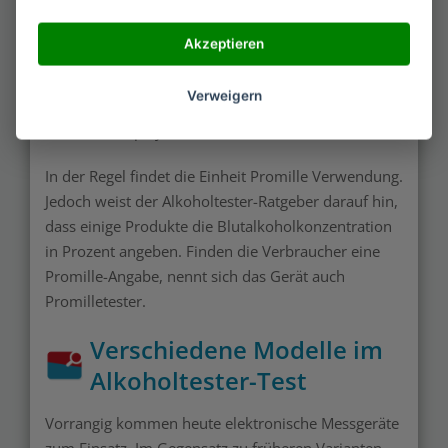
Der Alkoholtester-Test empfiehlt, mehrere
Mundstücke zur Verfügung zu stellen. Dadurch
Akzeptieren
besteht die Möglichkeit, dass mehrere Personen
den Alkomaten benutzen. Nach dem Pusten in
Verweigern
dieses Element steht der ermittelte Alkoholwert auf
dem LED-Display.
In der Regel findet die Einheit Promille Verwendung.
Jedoch weist der Alkoholtester-Ratgeber darauf hin,
dass einige Produkte die Blutalkoholkonzentration
in Prozent angeben. Finden die Verbraucher eine
Promille-Angabe, nennt sich das Gerät auch
Promilletester.
Verschiedene Modelle im
Alkoholtester-Test
Vorrangig kommen heute elektronische Messgeräte