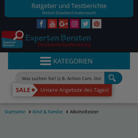
Ratgeber und Testberichte
Ehrlich! Detailliert! Authentisch!
KATEGORIEN
SALE
Unsere Angebote des Tages!
Startseite
Kind & Familie
Alkoholtester