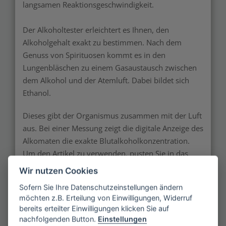
langsamen Reaktionsgeschwindigkeit.
Der Alkoholtester erleichtert es Ihnen, den
Alkoholgehalt exakt zu bestimmen. Nach dem
Genuss von Spirituosen kommt es in den
Lungenbläschen zu einem Gasaustausch zwischen
dem Alkohol und der Atemluft. Dabei bildet sich
Ethanol.
Dieses gibt der Organismus zusammen mit der Luft
aus. Bei einer Messung zeigt die digitale Anzeige des
Alkomaten die exakte Blutalkoholkonzentration.
Um den Artikel zu verwenden, pusten Sie in das
Mundstück des Geräts. Dieses befindet sich am
Wir nutzen Cookies
oberen Ende des Alkoholtesters. Ein defektes oder
Sofern Sie Ihre Datenschutzeinstellungen ändern
verschmutztes Mundstück ersetzen Sie mühelos.
möchten z.B. Erteilung von Einwilligungen, Widerruf
Ersatzstücke gibt es beispielsweise in Onlineshops.
bereits erteilter Einwilligungen klicken Sie auf
nachfolgenden Button.
Einstellungen