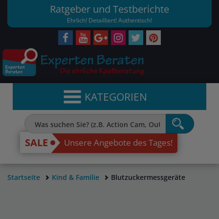
Ratgeber und Testberichte
Ehrlich! Detailliert! Authentisch!
KATEGORIEN
SALE
Unsere Angebote des Tages!
Startseite
Kind & Familie
Blutzuckermessgeräte