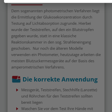
Dem sogenannten photometrischen Verfahren liegt
die Ermittlung der Glukosekonzentration durch
Testung auf Lichtabsorption zugrunde. Hierbei
wurde der Teststreifen, auf den ein Blutstropfen
gegeben wurde, statt in eine klassiche
Reaktionskammer in den sog. Strahleneingang
geschoben. Nur noch die älteren Modelle
verwenden ein Photometer, heutzutage arbeiten die
meisten Blutzuckermessgeräte auf der Basis des
amperometrischen Verfahrens.
Die korrekte Anwendung
Messgerät, Teststreifen, Stechhilfe (Lanzette)
und Röhrchen für den Teststreifen sollten
bereit liegen
Waschen Sie vor dem Test Ihre Hände mit