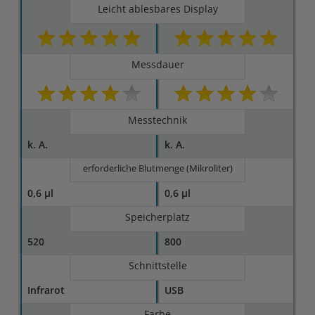
Leicht ablesbares Display
Messdauer
Messtechnik
k. A.
k. A.
erforderliche Blutmenge (Mikroliter)
0,6 µl
0,6 µl
Speicherplatz
520
800
Schnittstelle
Infrarot
USB
Farbe