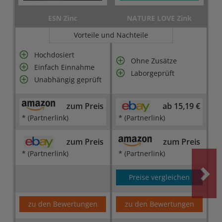
ESN Zinc
NATURE LOVE Zink
Vorteile und Nachteile
Hochdosiert
Ohne Zusätze
Einfach Einnahme
Laborgeprüft
Unabhängig geprüft
zum Preis
ab 15,19 €
* (Partnerlink)
* (Partnerlink)
zum Preis
zum Preis
* (Partnerlink)
* (Partnerlink)
Preise vergleichen
zu den Bewertungen
zu den Bewertungen