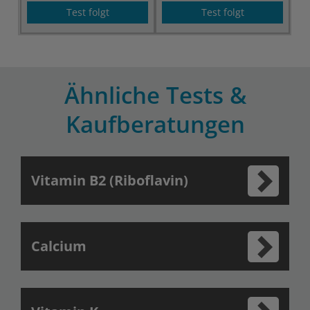
Test folgt
Test folgt
Ähnliche Tests &
Kaufberatungen
Vitamin B2 (Riboflavin)
Calcium