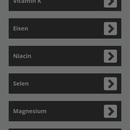
Vitamin K
Eisen
Niacin
Selen
Magnesium