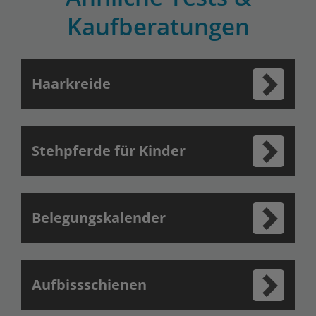
Kaufberatungen
Haarkreide
Stehpferde für Kinder
Belegungskalender
Aufbissschienen