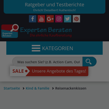
Ratgeber und Testberichte
Ehrlich! Detailliert! Authentisch!
KATEGORIEN
SALE
Unsere Angebote des Tages!
Startseite
Kind & Familie
Reisenackenkissen