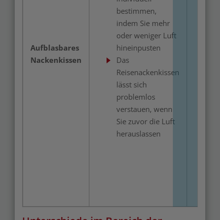
bestimmen,
w
indem Sie mehr
d
oder weniger Luft
e
Aufblasbares
hineinpusten
a
Nackenkissen
Das
W
Reisenackenkissen
e
lässt sich
s
problemlos
K
verstauen, wenn
a
Sie zuvor die Luft
N
herauslassen
A
k
M
g
w