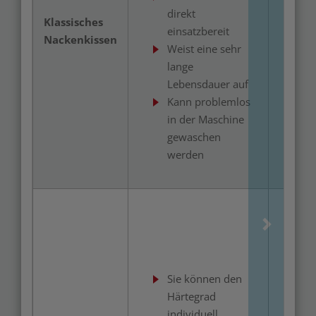
direkt
v
Klassisches
einsatzbereit
D
Nackenkissen
Weist eine sehr
k
lange
a
Lebensdauer auf
w
Kann problemlos
in der Maschine
gewaschen
werden
S
d
G
a
Sie können den
K
Härtegrad
m
individuell
v