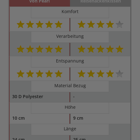
von Pearl
Reisenackenkissen
Komfort
Verarbeitung
Entspannung
Material Bezug
30 D Polyester
-
Höhe
10 cm
9 cm
Länge
24 cm
25 cm