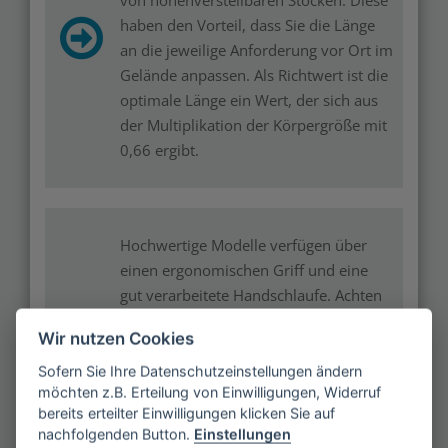
von höhenverstellbaren Stöcken. Diese
haben den Vorteil, dass Sie die Länge
an die jeweilige Anforderung vor Ort im
Gelände anpassen. Als Richtwert ist die
optimale Länge ein Wert, der sich aus
der Multiplikation der Körpergröße mit
0,66 ergibt.
Hochwertige Modelle verfügen über
einen ergonomischen Griff und eine
gut verarbeitete Handschlaufe. Achten
Sie auf das Vorhandensein eines Anti-
Wir nutzen Cookies
Shock-Systems. Dieses entlastet
zusätzlich die Gelenke des Körpers und
Sofern Sie Ihre Datenschutzeinstellungen ändern
möchten z.B. Erteilung von Einwilligungen, Widerruf
schützt Sie vor unerwartet harten
bereits erteilter Einwilligungen klicken Sie auf
Stößen.
nachfolgenden Button.
Einstellungen